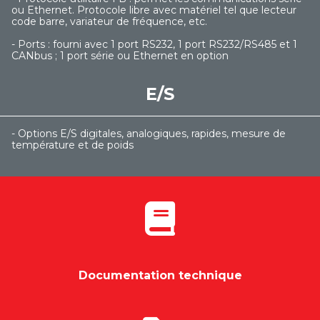
ou Ethernet. Protocole libre avec matériel tel que lecteur
code barre, variateur de fréquence, etc.
- Ports : fourni avec 1 port RS232, 1 port RS232/RS485 et 1
CANbus ; 1 port série ou Ethernet en option
E/S
- Options E/S digitales, analogiques, rapides, mesure de
température et de poids
Documentation technique